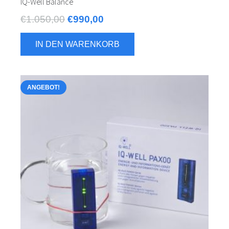
IQ-Well Balance
Ursprünglicher
Aktueller
€
1.050,00
€
990,00
Preis
Preis
IN DEN WARENKORB
war:
ist:
€1.050,00
€990,00.
ANGEBOT!