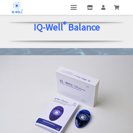
®
IQ-Well
Balance