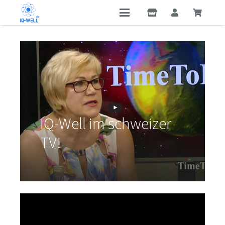
IQ-Well im schweizer
TV!